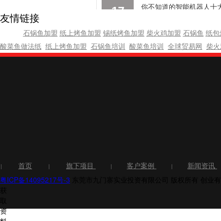
你不知道的智能机器人十
17
友情链接
1、生物机电一体化技术 生物
2019-10
展迅速的...
石锅鱼加盟
纸上烤鱼加盟
锡纸烤鱼加盟
柴火鸡加盟
石锅鱼
纸包
酸菜鱼做法纸
纸上烤鱼加盟
石锅鱼培训
酸菜鱼培训
全球贸易网
柴火
木质家具发霉？那你需要
17
几乎每个家庭都可以买到木制
2019-10
制椅子、木制...
首页
旗下项目
客户案例
新闻资讯
|
|
|
|
粤ICP备14095217号-3
东莞市九门寨实业投资有限公司 版权所有
创业有
获
取
资